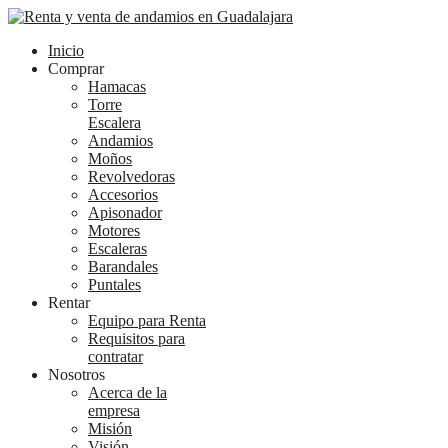
Inicio
Comprar
Hamacas
Torre
Escalera
Andamios
Moños
Revolvedoras
Accesorios
Apisonador
Motores
Escaleras
Barandales
Puntales
Rentar
Equipo para Renta
Requisitos para
contratar
Nosotros
Acerca de la
empresa
Misión
Visión